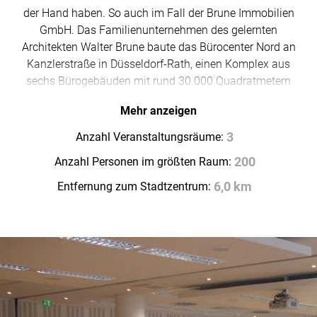
der Hand haben. So auch im Fall der Brune Immobilien
GmbH. Das Familienunternehmen des gelernten
Architekten Walter Brune baute das Bürocenter Nord an
Kanzlerstraße in Düsseldorf-Rath, einen Komplex aus
sechs Bürogebäuden mit rund 30.000 Quadratmetern
Gesamtnutzungsfläche, in den 1980ern. Drinnen wird
Mehr anzeigen
konzentriert gearbeitet, draußen plätschern
Springbrunnen im Grünen. Innerhalb dieser Anlage
Anzahl Veranstaltungsräume:
3
unterhalten die Immobilien-Experten drei
Anzahl Personen im größten Raum:
200
Konferenzräume für bis zu 180 Personen. So können
sowohl die Mieter der umliegenden Büros als auch
Entfernung zum Stadtzentrum:
6,0 km
auswärtige Businesskunden zu größeren Meetings
zusammenkommen. Und die Brunes wären nicht seit
Jahrzehnten erfolgreich, wenn sie nicht die erste Regel
des Immobiliengeschäfts verinnerlicht hätten: „Lage,
Lage, Lage.“ Das Bürocenter Nord liegt verkehrsgünstig
an der S-Bahn-Linie 6 und den Straßenbahnhaltestellen
der 701 und 702.