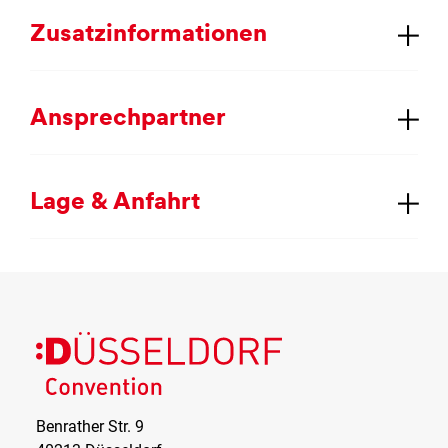
Zu­satz­in­for­ma­tio­nen
An­sprech­part­ner
La­ge & An­fahrt
Düsseldorf
Convention
Benrather Str. 9