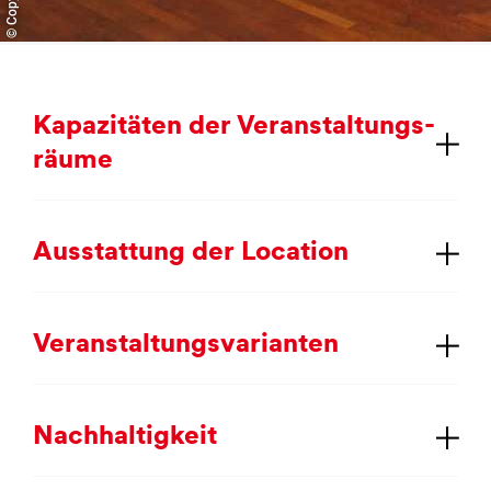
Ka­pa­zi­tä­ten der Ver­an­stal­tungs­
räu­me
Aus­stat­tung der Lo­ca­ti­on
Ver­an­stal­tungs­va­ri­an­ten
Nach­hal­tig­keit