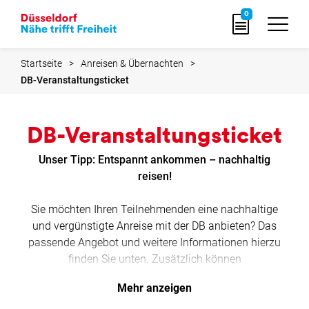
zur
0
Startseite
Startseite
Anreisen & Übernachten
DB-Veranstaltungsticket
DB-Veranstaltungsticket
Unser Tipp: Entspannt ankommen – nachhaltig
reisen!
Sie möchten Ihren Teilnehmenden eine nachhaltige
und vergünstigte Anreise mit der DB anbieten? Das
passende Angebot und weitere Informationen hierzu
finden Sie unten. Zusätzlich können
Veranstaltungstickets bei der DB einzeln angefragt
Mehr anzeigen
werden.