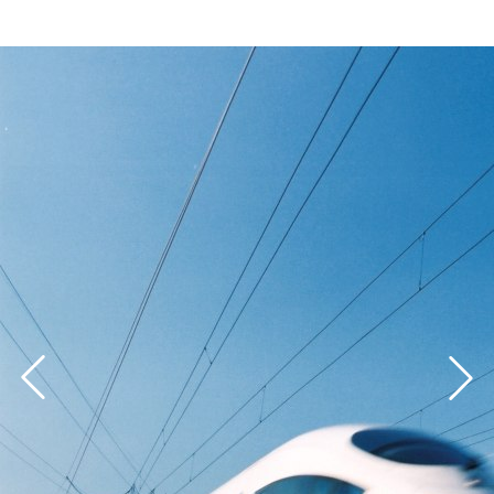
Buchbarkeit:
Buchen Sie Ihre Reise online (ab ca. 6 Monate im
Voraus). Sie werden weitergeleitet zum Angebot der
Deutschen Bahn AG.
Düsseldorf Convention ist nur Vermittler.
Jetzt buchen!
Wichtige Hinweise:
Bitte beachten Sie, dass die Eintrittskarte zur
Veranstaltung nicht im Fahrpreis enthalten ist! Bei
Buchung kommt das Vertragsverhältnis unmittelbar
und ausschließlich mit der Deutschen Bahn AG
zustande. Düsseldorf Convention wird nicht