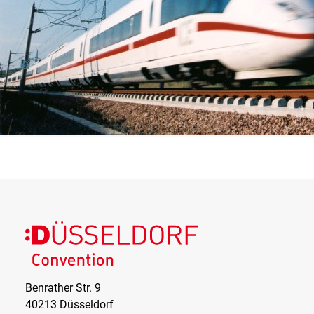
Vertragspartner. Düsseldorf Convention ist auch nicht
Reiseveranstalter im Sinne des §§ 651a ff. BGB. Es
gelten die allgemeinen Geschäftsbedingungen der
Deutschen Bahn AG. Eine Haftung von Düsseldorf
Convention ist ausgeschlossen.
Bei Fragen zum Buchungsablauf wenden Sie sich bitte
an die Service-Nummer +49 (0) 30 58 60 20 901.
Düsseldorf
Convention
Benrather Str. 9
40213 Düsseldorf