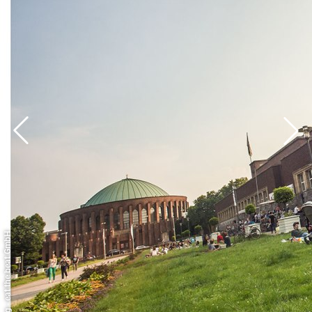
individuell auf Ihre Wünsche abgestimmt werden kann
– von Fingerfood bis zum gesetzten Menü. Ergänzt
wird das Erlebnis durch eine gemütlich-kreative
Atmosphäre, modernste Technik sowie die Option auf
Livemusik oder DJ, ganz im Sinne zeitgemäßer
Popkultur.
Ob klassisch, kreativ oder außergewöhnlich – Ihr Event
im PONG wird genau nach Ihren Vorstellungen
umgesetzt, so dass Ihre Veranstaltung nachhaltig in
Erinnerung bleibt.
© Pong - eat the beat GmbH