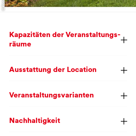
Ka­pa­zi­tä­ten der Ver­an­stal­tungs­
räu­me
Aus­stat­tung der Lo­ca­ti­on
Ver­an­stal­tungs­va­ri­an­ten
Nach­hal­tig­keit