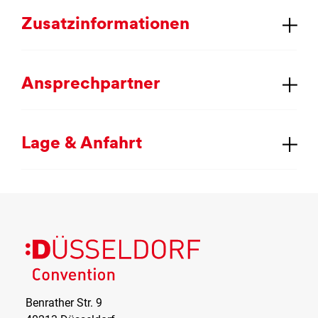
Zu­satz­in­for­ma­tio­nen
An­sprech­part­ner
La­ge & An­fahrt
Düsseldorf
Convention
Benrather Str. 9