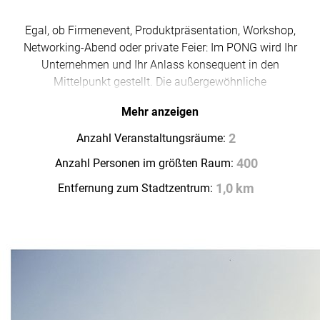
Egal, ob Firmenevent, Produktpräsentation, Workshop,
Networking-Abend oder private Feier: Im PONG wird Ihr
Unternehmen und Ihr Anlass konsequent in den
Mittelpunkt gestellt. Die außergewöhnliche
Eventlocation befindet sich im Herzen des NRW-
Mehr anzeigen
Forums und überzeugt durch ihre zentrale Lage sowie
ein einzigartiges Zusammenspiel aus modernem
Anzahl Veranstaltungsräume:
2
Interieur und popkulturellem Flair.
Anzahl Personen im größten Raum:
400
Das PONG bietet Ihnen eine stilvolle, urbane
Entfernung zum Stadtzentrum:
1,0 km
Umgebung, die Kreativität fördert und zugleich eine
entspannte Atmosphäre schafft. Große Fenster,
hochwertiges Design und flexible Raumkonzepte
machen die Location ideal für Veranstaltungen
unterschiedlichster Art und Größe.
Für das leibliche Wohl sorgt regionales Catering, das