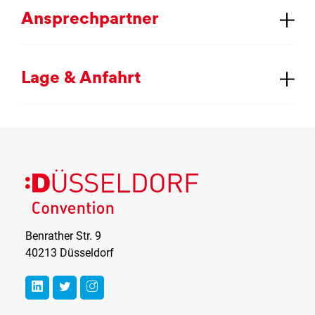
An­sprech­part­ner
La­ge & An­fahrt
Düsseldorf
Convention
Benrather Str. 9
40213 Düsseldorf