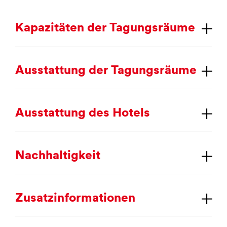
Ka­pa­zi­tä­ten der Ta­gungs­räu­me
Aus­stat­tung der Ta­gungs­räu­me
Aus­stat­tung des Ho­tels
Nach­hal­tig­keit
Zu­satz­in­for­ma­tio­nen