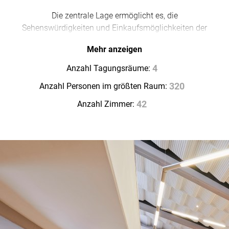
Die zentrale Lage ermöglicht es, die
Sehenswürdigkeiten und Einkaufsmöglichkeiten der
Stadt bequem zu erreichen.
Mehr anzeigen
Mit dem freundlichen Service ist das Townhouse
Anzahl Tagungsräume:
4
Düsseldorf die ideale Unterkunft für einen gelungenen
Anzahl Personen im größten Raum:
320
Aufenthalt in der Stadt.
Anzahl Zimmer:
42