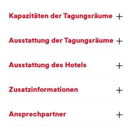
Ka­pa­zi­tä­ten der Ta­gungs­räu­me
Aus­stat­tung der Ta­gungs­räu­me
Aus­stat­tung des Ho­tels
Zu­satz­in­for­ma­tio­nen
An­sprech­part­ner