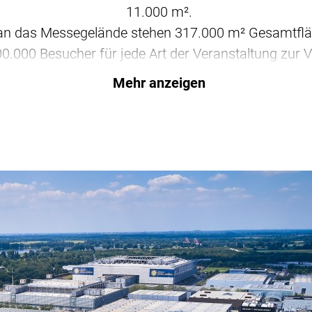
11.000 m².
 an das Messegelände stehen 317.000 m² Gesamtflä
00.000 Besucher für jede Art der Veranstaltung zur 
Mehr anzeigen
KUR Spiel-Arena, ebenfalls direkt am Messegelände
ste – je nach Wetterlage auch bei geschlossenem D