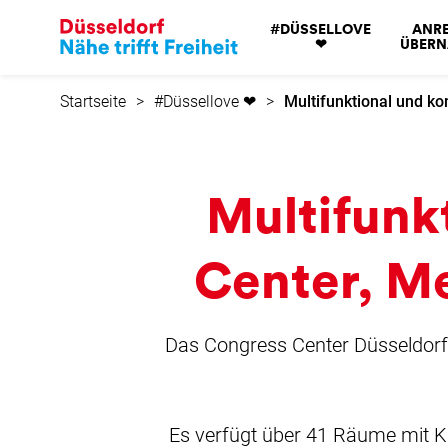
zur
#DÜSSELLOVE
ANRE
Startseite
❤
ÜBER
Startseite
#Düssellove ❤
Multifunktional und k
Multifunk
Center, M
Das Congress Center Düsseldorf 
Es verfügt über 41 Räume mit K