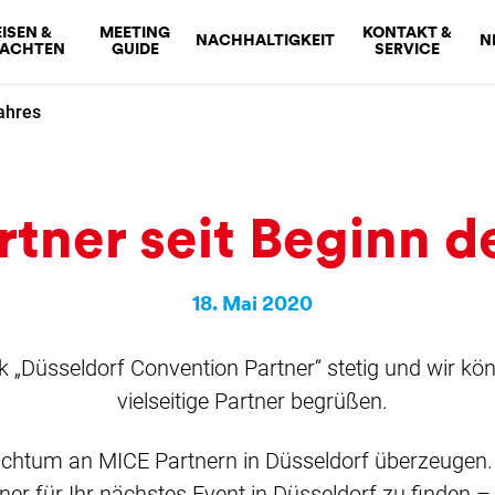
ISEN &
MEETING
KONTAKT &
NACHHALTIGKEIT
N
NACHTEN
GUIDE
SERVICE
ahres
tner seit Beginn d
18. Mai 2020
 „Düsseldorf Convention Partner“ stetig und wir kö
vielseitige Partner begrüßen.
chtum an MICE Partnern in Düsseldorf überzeugen. G
ner für Ihr nächstes Event in Düsseldorf zu finden – 