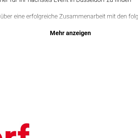
 über eine erfolgreiche Zusammenarbeit mit den fol
Alte Senffabrik Düsseldorf
Mehr anzeigen
CleverShuttle
Dorint Kongresshotel Düsseldorf / Neuss
Schlösser Quartier Boheme & Henkel-Saal