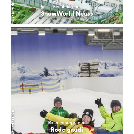
© SnowWorld Neuss
Eventlocation
SnowWorld Neuss
mehr
erfahren
© SnowWorld Neuss
Rahmenprogramm
Rodelgaudi