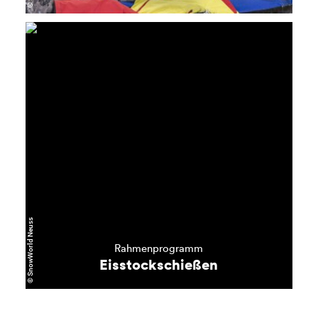
mehr
erfahren
© SnowWorld Neuss
Rahmenprogramm
Eisstockschießen